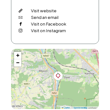
Visit website
Send an email
Visit on Facebook
Visit on Instagram
+
−
|
©
contributors
Leaflet
OpenStreetMap