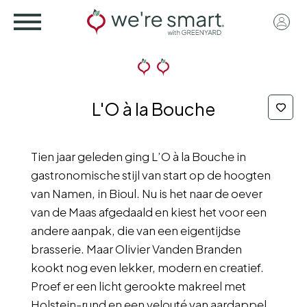
Skip
User
to
acco
main
menu
content
L'O à la Bouche
Tien jaar geleden ging L’O à la Bouche in
gastronomische stijl van start op de hoogten
van Namen, in Bioul. Nu is het naar de oever
van de Maas afgedaald en kiest het voor een
andere aanpak, die van een eigentijdse
brasserie. Maar Olivier Vanden Branden
kookt nog even lekker, modern en creatief.
Proef er een licht gerookte makreel met
Holstein-rund en een velouté van aardappel