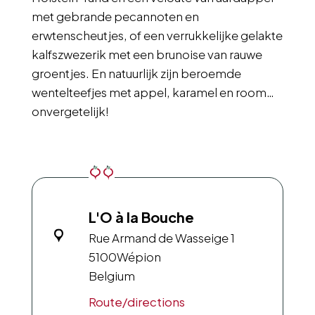
met gebrande pecannoten en
erwtenscheutjes, of een verrukkelijke gelakte
kalfszwezerik met een brunoise van rauwe
groentjes. En natuurlijk zijn beroemde
wentelteefjes met appel, karamel en room…
onvergetelijk!
L'O à la Bouche
Rue Armand de Wasseige 1
5100
Wépion
Belgium
Route/directions