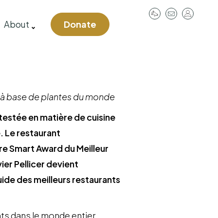
User
About
Donate
account
menu
s à base de plantes du monde
testée en matière de cuisine
. Le restaurant
're Smart Award du Meilleur
er Pellicer devient
ide des meilleurs restaurants
nts dans le monde entier.