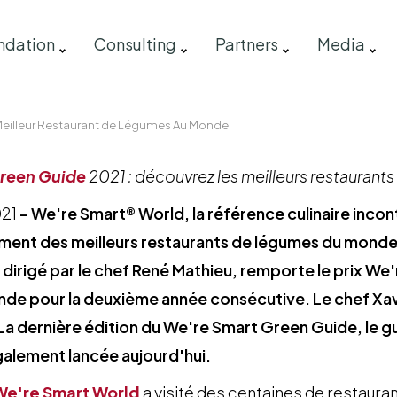
ndation
Consulting
Partners
Media
e Meilleur Restaurant de Légumes Au Monde
reen Guide
2021 : découvrez les meilleurs restaurant
021
- We're Smart® World, la référence culinaire incon
ement des meilleurs restaurants de légumes du monde
, dirigé par le chef René Mathieu, remporte le prix We
de pour la deuxième année consécutive. Le chef Xavi
a dernière édition du We're Smart Green Guide, le gu
alement lancée aujourd'hui.
We're Smart World
a visité des centaines de restaura