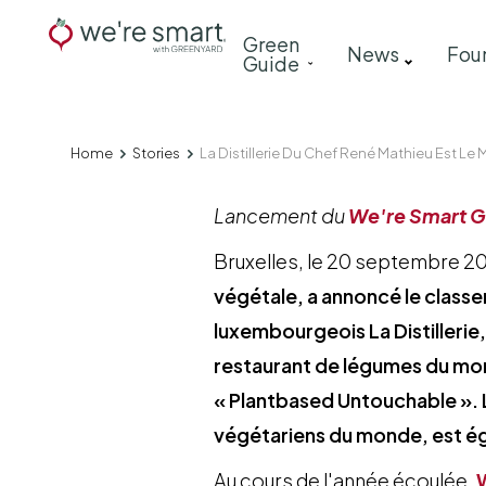
Skip
Main
Green
to
News
Fou
Guide
navigation
main
content
Home
Stories
La Distillerie Du Chef René Mathieu Est L
Breadcrumb
Lancement du
We're Smart G
Bruxelles, le 20 septembre 2
végétale, a annoncé le class
luxembourgeois La Distillerie
restaurant de légumes du mon
« Plantbased Untouchable ». L
végétariens du monde, est ég
Au cours de l'année écoulée,