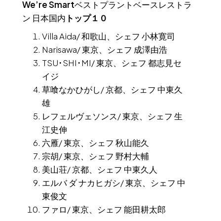
We’re Smart
ベストプラントベースレストラ
ン 日本国内
トップ１０
Villa Aida/ 和歌山、シェフ 小林寛司
Narisawa/ 東京、シェフ 成澤由浩
TSU･SHI･MI/ 東京、シェフ 都志見セ
イジ
草喰なかひがし/ 京都、シェフ 中東久
雄
レフェルヴェソンス/ 東京、シェフ 生
江史伸
六雁/ 東京、シェフ 秋山能久
宗胡/ 東京、シェフ 野村大輔
美山荘/ 京都、シェフ 中東久人
エルバ ダ ナカヒガシ/ 東京、シェフ 中
東俊文
ファロ/ 東京、シェフ 能田耕太郎