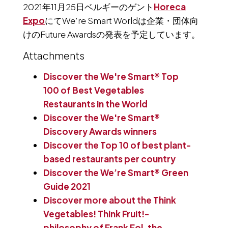
2021年11月25日ベルギーのゲント
Horeca
Expo
にてWe’re Smart Worldは企業・団体向
けのFuture Awardsの発表を予定しています。
Attachments
Discover the We're Smart® Top
100 of Best Vegetables
Restaurants in the World
Discover the We're Smart®
Discovery Awards winners
Discover the Top 10 of best plant-
based restaurants per country
Discover the We’re Smart® Green
Guide 2021
Discover more about the Think
Vegetables! Think Fruit!-
philosophy of Frank Fol, the