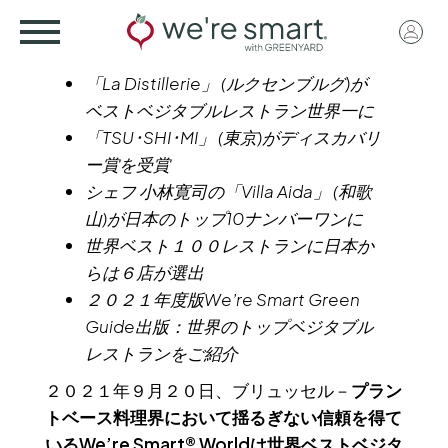
Skip
User
to
acco
main
「La Distillerie」 (ルクセンブルグ)が
menu
content
ベストベジタブルレストラン世界一に
「TSU･SHI･MI」 (東京)がディスカバリ
ー賞を受賞
シェフ 小林寛司の「Villa Aida」 (和歌
山)が日本のトップ10ナンバーワンに
世界ベスト１００レストランに日本か
らは６店が選出
２０２１年度版We’re Smart Green
Guide出版：世界のトップベジタブル
レストランをご紹介
２０２１年９月２０日、ブリュッセル－
プラン
トベース料理界において揺るぎない信頼を得て
いるWe’re Smart® Worldは世界ベストベジタ