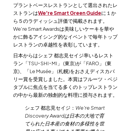
プラントベースレストランとして選出されたレ
ストランは
We're Smart Green Guide
に１か
ら５のラディッシュ評価で掲載されます。
We’re Smart Awardsは美味しいケーキを華や
かに飾るアイシング的なイベントで毎年トップ
レストランの卓越性を表彰しています。
日本からはシェフ 都志見セイジ率いるレスト
ラン「TSU･SHI･MI」 (東京)が「FARO」 (東
京)、「Le Musée」 (札幌)をおさえディスカバ
リー賞を受賞しました。本賞はフルーツ・ベジ
タブルに焦点を当てる多くのトップレストラン
の中から最新の独創的な料理に授与されます。
シェフ 都志見セイジ：
We’re Smart
Discovery Awardは日本の大地で育
てられた日本産の食材の多様性を世