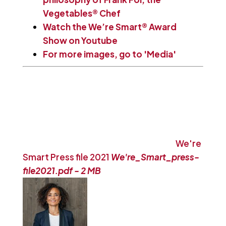
Vegetables® Chef
Watch the We’re Smart® Award
Show on Youtube
For more images, go to 'Media'
We're
Smart Press file 2021
We're_Smart_press-
file2021.pdf - 2 MB