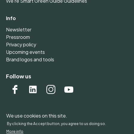
We're Smart Green Guide Guidelines
Info
Newsletter
Pressroom
Privacy policy
Upcoming events
Brand logos and tools
Follow us
We use cookies on this site.
WONDERFOL bv, BE 0542.807.644, Claire Vellutstraat
By clicking the Accept button, you agree to us doing so.
1B 0701, 3000 Leuven, Belgium - Europe
More info