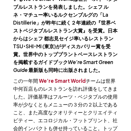
ブルレストランを発表しました。シェフ ル
ネ・マチュー率いるルクセンブルグの「La
Distillerie」が昨年に続く２年連続の『世界ベ
ストベジタブルレストラン大賞』を受賞。日本
からはシェフ 都志見セイジ率いるレストラン
TSU･SHI･MI (東京)がディスカバリー賞を受
賞。世界中のトッププラントベースレストラン
を掲載するガイドブック
We’re Smart Green
Guide
最新版も同時に出版されました。
この一年間
We’re Smart World
チームは世界
中何百店ものレストランを訪れ評価をしてきま
した。評価基準はフルーツ・ベジタブルの使用
率が少なくともメニューの３分の２以上である
こと、また高度なクオリティーとクリエイティ
ビティー、エコロジカル・フットプリント、社
会的インパクトも併せ持っていること。トップ