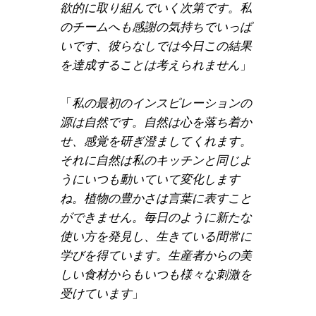
欲的に取り組んでいく次第です。私
のチームへも感謝の気持ちでいっぱ
いです、彼らなしでは今日この結果
を達成することは考えられません
」
「
私の最初のインスピレーションの
源は自然です。自然は心を落ち着か
せ、感覚を研ぎ澄ましてくれます。
それに自然は私のキッチンと同じよ
うにいつも動いていて変化します
ね。植物の豊かさは言葉に表すこと
ができません。毎日のように新たな
使い方を発見し、生きている間常に
学びを得ています。生産者からの美
しい食材からもいつも様々な刺激を
受けています
」