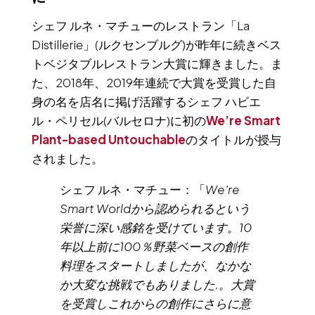
シェフ ルネ・マチューのレストラン「La
Distillerie」(ルクセンブルグ)が昨年に続きベス
トベジタブルレストラン大賞に輝きました。ま
た、2018年、2019年連続で大賞を受賞した自
身の名を店名に掲げ活躍するシェフ ハビエ
ル・ペリセル(バルセロナ)に初の
We’re Smart
Plant-based Untouchable
のタイトルが授与
されました。
シェフ ルネ・マチュー：「
We’re
Smart Worldから認められるという
栄誉に深い感銘を受けています。10
年以上前に100％野菜ベースの創作
料理をスタートしましたが、なかな
か大変な挑戦でもありました.。大賞
を受賞しこれからの創作にさらに意