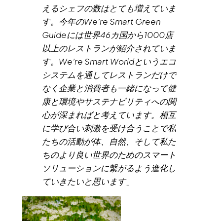
えるシェフの数はとても増えていま
す。今年のWe’re Smart Green
Guideには世界46カ国から1000店
以上のレストランが紹介されていま
す。We’re Smart Worldというエコ
システムを通してレストランだけで
なく企業と消費者も一緒になって健
康と環境やサステナビリティへの関
心が深まればと考えています。相互
に学び合い刺激を受け合うことで私
たちの活動が体、自然、そして私た
ちのより良い世界のためのスマート
ソリューションに繋がるよう進化し
ていきたいと思います
」