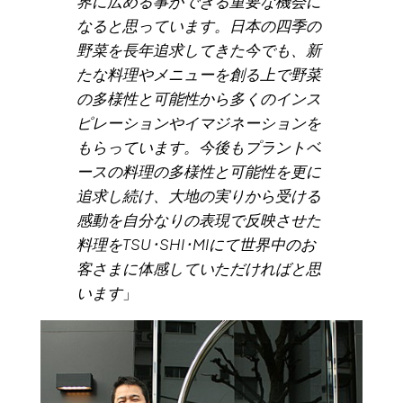
界に広める事ができる重要な機会に
なると思っています。日本の四季の
野菜を長年追求してきた今でも、新
たな料理やメニューを創る上で野菜
の多様性と可能性から多くのインス
ピレーションやイマジネーションを
もらっています。今後もプラントベ
ースの料理の多様性と可能性を更に
追求し続け、大地の実りから受ける
感動を自分なりの表現で反映させた
料理をTSU･SHI･MIにて世界中のお
客さまに体感していただければと思
います
」