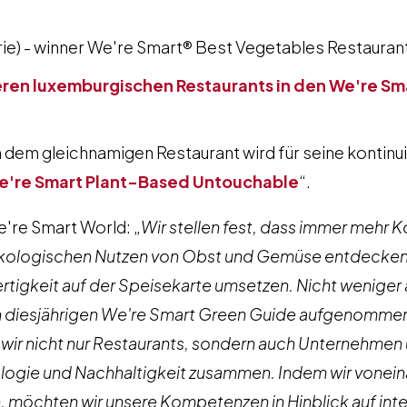
erie) - winner We're Smart® Best Vegetables Restaurant
teren luxemburgischen Restaurants in den We're S
on dem gleichnamigen Restaurant wird für seine kontin
e're Smart Plant-Based Untouchable
“.
e're Smart World: „
Wir stellen fest, dass immer mehr K
kologischen Nutzen von Obst und Gemüse entdecken 
tigkeit auf der Speisekarte umsetzen. Nicht weniger a
n diesjährigen We're Smart Green Guide aufgenommen
ir nicht nur Restaurants, sondern auch Unternehmen 
ogie und Nachhaltigkeit zusammen. Indem wir voneina
, möchten wir unsere Kompetenzen in Hinblick auf inte