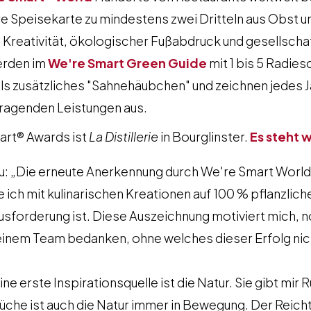
re Speisekarte zu mindestens zwei Dritteln aus Obst
he Kreativität, ökologischer Fußabdruck und gesellscha
erden im
We're Smart Green Guide
mit 1 bis 5 Radie
s zusätzliches "Sahnehäubchen" und zeichnen jedes J
sragenden Leistungen aus.
art® Awards ist
La Distillerie
in Bourglinster.
Es steht w
: „Die erneute Anerkennung durch We're Smart World 
e ich mit kulinarischen Kreationen auf 100 % pflanzlic
usforderung ist. Diese Auszeichnung motiviert mich, 
inem Team bedanken, ohne welches dieser Erfolg nic
ne erste Inspirationsquelle ist die Natur. Sie gibt mir
üche ist auch die Natur immer in Bewegung. Der Reicht