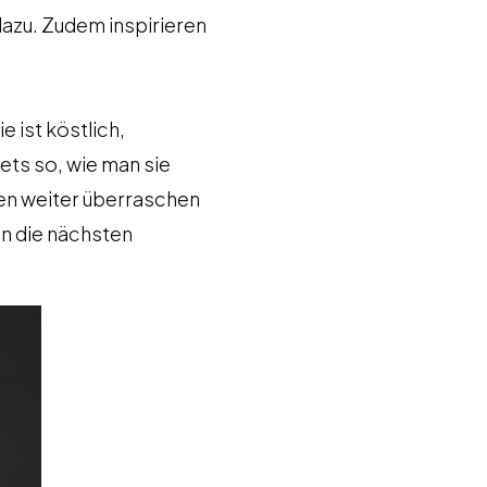
dazu. Zudem inspirieren
e ist köstlich,
stets so, wie man sie
en weiter überraschen
an die nächsten