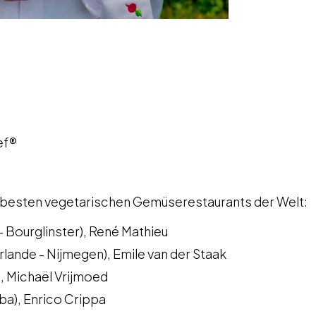
ef®
 besten vegetarischen Gemüserestaurants der Welt:
 - Bourglinster), René Mathieu
lande - Nijmegen), Emile van der Staak
), Michaël Vrijmoed
lba), Enrico Crippa