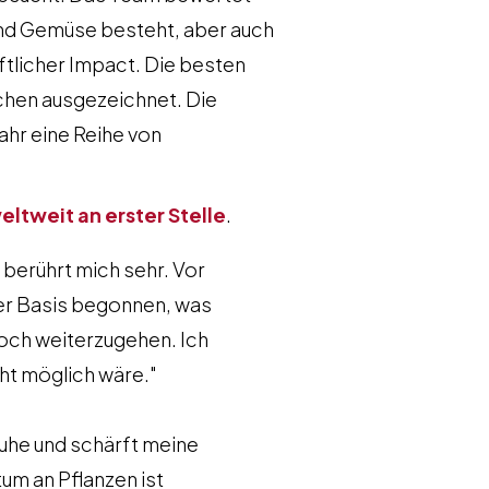
 und Gemüse besteht, aber auch
ftlicher Impact. Die besten
schen ausgezeichnet. Die
ahr eine Reihe von
eltweit an erster Stelle
.
berührt mich sehr. Vor
her Basis begonnen, was
noch weiterzugehen. Ich
ht möglich wäre."
 Ruhe und schärft meine
um an Pflanzen ist