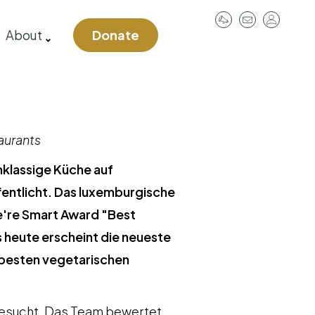
User
About
Donate
account
menu
aurants
hklassige Küche auf
fentlicht. Das luxemburgische
e're Smart Award "Best
 heute erscheint die neueste
t besten vegetarischen
besucht. Das Team bewertet