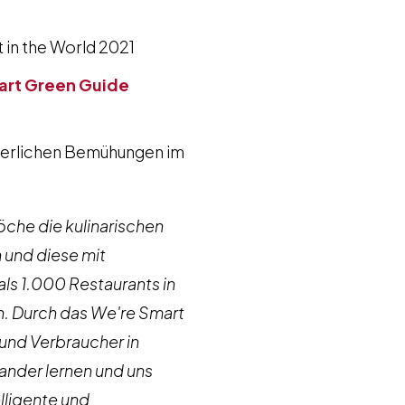
 in the World 2021
mart Green Guide
uierlichen Bemühungen im
öche die kulinarischen
und diese mit
ls 1.000 Restaurants in
. Durch das We're Smart
und Verbraucher in
nder lernen und uns
lligente und