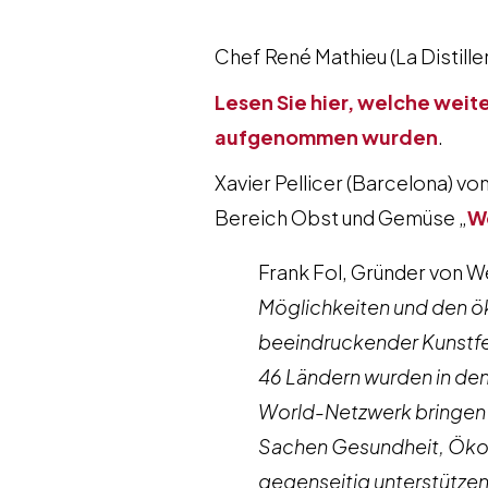
Chef René Mathieu (La Distill
Lesen Sie hier, welche wei
aufgenommen wurden
.
Xavier Pellicer (Barcelona) v
Bereich Obst und Gemüse „
W
Frank Fol, Gründer von W
Möglichkeiten und den ö
beeindruckender Kunstfer
46 Ländern wurden in de
World-Netzwerk bringen w
Sachen Gesundheit, Ökol
gegenseitig unterstützen