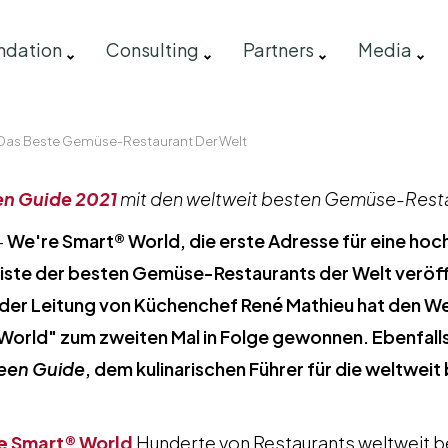
ndation
Consulting
Partners
Media
eut Das Beste Gemüse-Restaurant Der Welt
en Guide 2021
mit den weltweit besten Gemüse-Rest
-
We're Smart® World, die erste Adresse für eine hoc
 Liste der besten Gemüse-Restaurants der Welt veröf
 der Leitung von Küchenchef René Mathieu hat den W
 World" zum zweiten Mal in Folge gewonnen. Ebenfalls
een Guide
, dem kulinarischen Führer für die weltwei
e Smart® World
Hunderte von Restaurants weltweit 