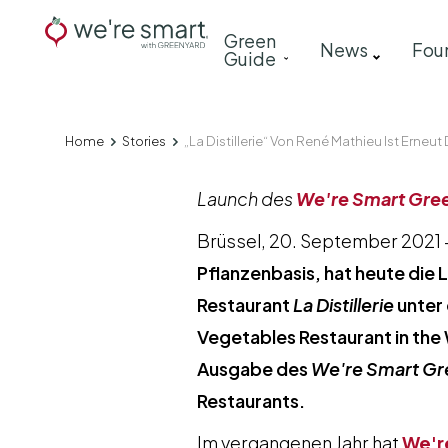
Skip
Main
Green
to
News
Fou
Guide
navigation
main
content
Home
Stories
„La Distillerie“ Von René Mathieu Ist Ern
Breadcrumb
Launch des
We're Smart Gre
Brüssel, 20. September 2021 
Pflanzenbasis, hat heute die
Restaurant
La Distillerie
unter
Vegetables Restaurant in the
Ausgabe des
We're Smart Gr
Restaurants.
Im vergangenen Jahr hat
We'r