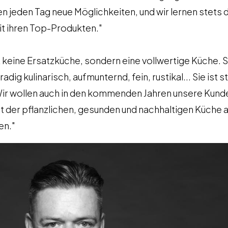
n jeden Tag neue Möglichkeiten, und wir lernen stets 
it ihren Top-Produkten."
t keine Ersatzküche, sondern eine vollwertige Küche. Si
adig kulinarisch, aufmunternd, fein, rustikal... Sie ist 
r wollen auch in den kommenden Jahren unsere Kund
lt der pflanzlichen, gesunden und nachhaltigen Küche 
en."