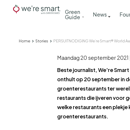
Skip
Main
Green
to
News
Fou
Guide
navigation
main
content
Home
Stories
PERSUITNODIGING We’re Smart® World Aw
Breadcrumb
Maandag 20 september 2021 |
Beste journalist, We're Smart
onthult op 20 september in d
groenterestaurants ter wereld
restaurants die ijveren voor
welke restaurants een plekje 
groenterestaurants.