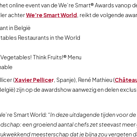
 het online event van de We’re Smart® Awards vanop de 
ler achter
We’re Smart World
, reikt de volgende awar
nt in België
tables Restaurants in the World
 Vegetables! Think Fruits!® Menu
hable
icer (
Xavier Pellice
r
, Spanje), René Mathieu (
Château
België) zijn op de awardshow aanwezig en delen exclusie
 We’re Smart World:
“In deze uitdagende tijden voor de
odschap: een groeiend aantal chefs zet steevast meer
rukwekkend meesterschap dat je bijna zou vergeten dat