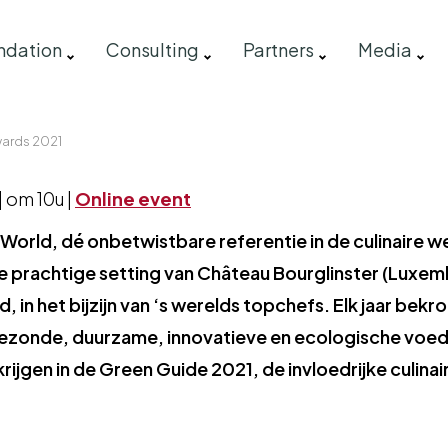
ndation
Consulting
Partners
Media
ards 2021
 om 10u |
Online event
 World, dé onbetwistbare referentie in de culinaire we
e prachtige setting van Château Bourglinster (Luxe
, in het bijzijn van ‘s werelds topchefs. Elk jaar be
 gezonde, duurzame, innovatieve en ecologische voe
krijgen in de Green Guide 2021, de invloedrijke culin