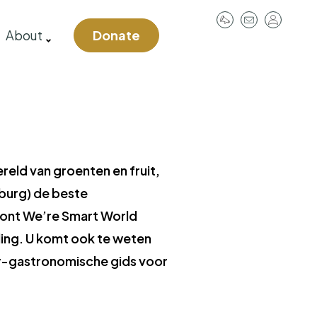
User
About
Donate
account
menu
reld van groenten en fruit,
mburg) de beste
kroont We’re Smart World
ding. U komt ook te weten
air-gastronomische gids voor