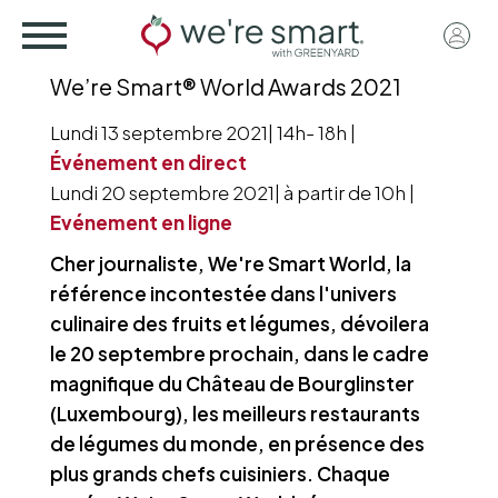
Skip
User
to
acco
main
We’re Smart® World Awards 2021
menu
content
Lundi 13 septembre 2021| 14h- 18h |
Événement en direct
​Lundi 20 septembre 2021| à partir de 10h |
Evénement en ligne
Cher journaliste, We're Smart World, la
référence incontestée dans l'univers
culinaire des fruits et légumes, dévoilera
le 20 septembre prochain, dans le cadre
magnifique du Château de Bourglinster
(Luxembourg), les meilleurs restaurants
de légumes du monde, en présence des
plus grands chefs cuisiniers. Chaque